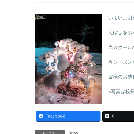
いよいよ明
えぼしをホ
当スクール
今シーズン
皆様のお越
※写真は校
Facebook
X
News
カテゴリー