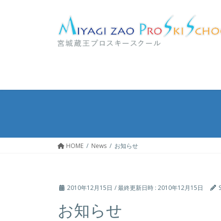
コ
ナ
ン
ビ
テ
ゲ
ン
ー
ツ
シ
へ
ョ
ス
ン
キ
に
ッ
移
プ
動
HOME
News
お知らせ
2010年12月15日
/ 最終更新日時 :
2010年12月15日
お知らせ