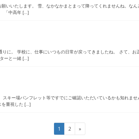
お願いいたします。 雪、なかなかまとまって降ってくれませんね。なん
「中高年 […]
通りに。 学校に、仕事にいつもの日常が戻ってきましたね。 さて、お
ーと一緒 […]
。 スキー場パンフレット等ですでにご確認いただいているかも知れませ
重視した […]
固
固
1
2
»
定
定