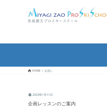
コ
ナ
ン
ビ
テ
ゲ
ン
ー
ツ
シ
へ
ョ
ス
ン
キ
に
ッ
移
プ
動
HOME
えぼし
2020年1月11日
企画レッスンのご案内