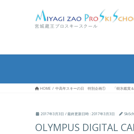
コ
ナ
ン
ビ
テ
ゲ
ン
ー
ツ
シ
へ
ョ
ス
ン
キ
に
ッ
移
プ
動
HOME
中高年スキーの日 特別企画① 「樹氷鑑賞＆
2017年3月3日
/ 最終更新日時 :
2017年3月3日
SkiSc
OLYMPUS DIGITAL C