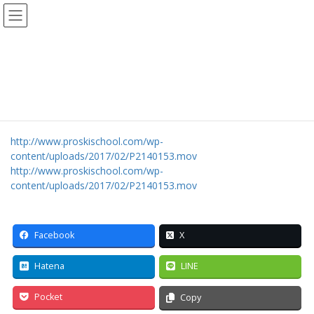
コ
ナ
ン
ビ
テ
ゲ
ン
ー
P2140153
ツ
シ
へ
ョ
ス
ン
HOME
レッスンについて
P2140153
キ
に
ッ
移
プ
動
http://www.proskischool.com/wp-
content/uploads/2017/02/P2140153.mov
http://www.proskischool.com/wp-
content/uploads/2017/02/P2140153.mov
Facebook
X
Hatena
LINE
Pocket
Copy