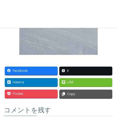
Facebook
X
Hatena
LINE
Pocket
Copy
コメントを残す