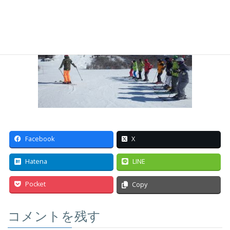
Facebook
X
Hatena
LINE
Pocket
Copy
コメントを残す