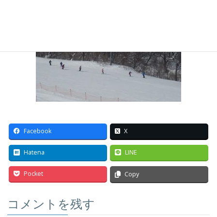
Facebook
X
Hatena
LINE
Pocket
Copy
コメントを残す