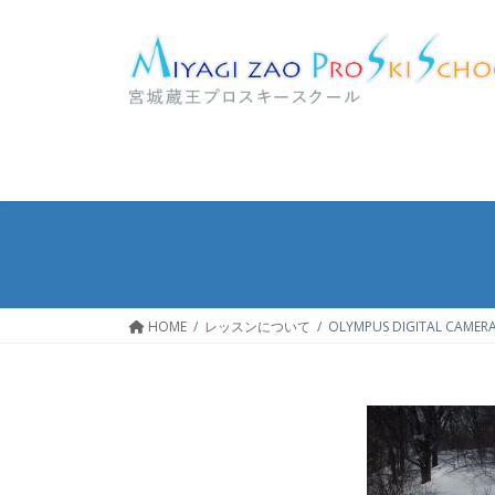
コ
ナ
ン
ビ
テ
ゲ
ン
ー
ツ
シ
へ
ョ
ス
ン
キ
に
ッ
移
プ
動
HOME
レッスンについて
OLYMPUS DIGITAL CAMER